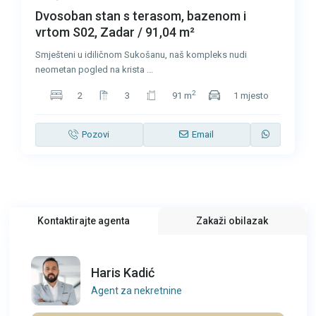
Dvosoban stan s terasom, bazenom i
vrtom S02, Zadar / 91,04 m²
Smješteni u idiličnom Sukošanu, naš kompleks nudi
neometan pogled na krista
...
2
2
3
91 m
1 mjesto
Pozovi
Email
Kontaktirajte agenta
Zakaži obilazak
Haris Kadić
Agent za nekretnine