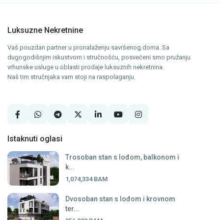
Luksuzne Nekretnine
Vaš pouzdan partner u pronalaženju savršenog doma. Sa
dugogodišnjim iskustvom i stručnošću, posvećeni smo pružanju
vrhunske usluge u oblasti prodaje luksuznih nekretnina.
Naš tim stručnjaka vam stoji na raspolaganju.
Istaknuti oglasi
Trosoban stan s lođom, balkonom i
k...
1,074,334 BAM
Dvosoban stan s lođom i krovnom
ter...