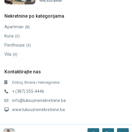
956,920 BAM
Nekretnine po kategorijama
Apartman
(8)
Kuća
(3)
Penthouse
(3)
Vila
(3)
Kontaktirajte nas
Doboj, Bosna i Hercegovina
+ (387) 555-4446
info@luksuznenekretnine.ba
www.luksuznenekretnine.ba
Copyright 2024. Developed by ProCreative Studio