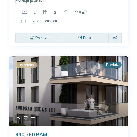
prodaju je eksk
...
2
2
2
119 m
Nisu Dostupni
Pozovi
Email
Izdvojeno
Prodaja
890,780 BAM