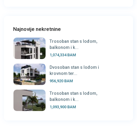
Najnovije nekretnine
Trosoban stan s lođom,
balkonom i k...
1,074,334 BAM
Dvosoban stan s lođom i
krovnom ter...
956,920 BAM
Trosoban stan s lođom,
balkonom i k...
1,093,900 BAM