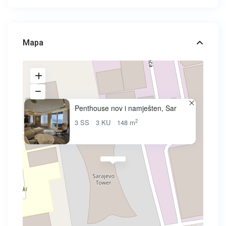
Mapa
Penthouse nov i namješten, Sar
2
3 SS
3 KU
148 m