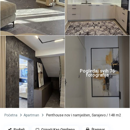
Pogledaj svih 76
fotografija
Početna
Apartman
Penthouse nov i namješten, Sarajevo / 148 m2
Podjeli
Označi Kao Omiljeno
Štampaj