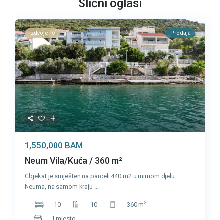
Slični oglasi
Izdvojeno
Prodaja
1,550,000 BAM
Neum Vila/Kuća / 360 m²
Objekat je smješten na parceli 440 m2 u mirnom djelu
Neuma, na samom kraju
...
2
10
10
360 m
1 mjesto